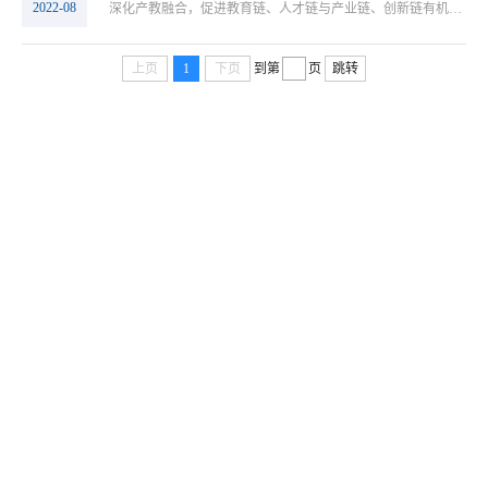
2022-08
深化产教融合，促进教育链、人才链与产业链、创新链有机衔接，是推动教育优先发展、人才引领发展、产业创新发展、经济高质量发展相互贯通、相互协同、相互促进的战略性举措。为贯彻落实党中央、国务院关于深化产教融合改革部署，在全国统筹开展产教融合型城市、行业、企业建设试点，制定本实施方案。一、总体要求（一）指导思想。以习近平新时代中国特色社会主义思想为指导，全面贯彻党的十九大和十九届二中、三中全会精神， ...
上页
1
下页
到第
页
跳转