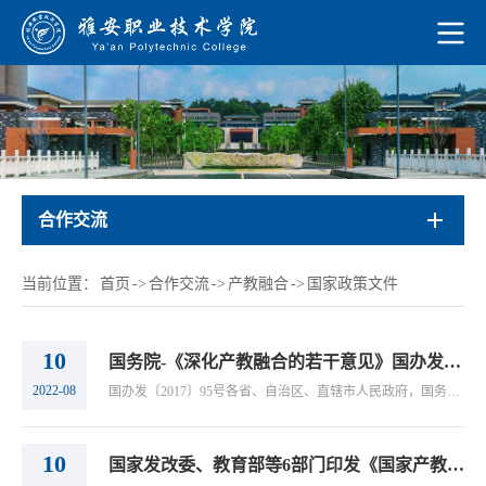
合作交流
当前位置：
首页
->
合作交流
->
产教融合
->
国家政策文件
10
国务院-《深化产教融合的若干意见》国办发〔2017〕95号
2022-08
国办发〔2017〕95号各省、自治区、直辖市人民政府，国务院各部委、各直属机构：进入新世纪以来，我国教育事业蓬勃发展，为社会主义现代化建设培养输送了大批高素质人才，为加快发展壮大现代产业体系作出了重大贡献。但同时，受体制机制等多种因素影响，人才培养供给侧和产业需求侧在结构、质量、水平上还不能完全适应，“两张皮”问题仍然存在。深化产教融合，促进教育链、人才链与产业链、创新链有机衔接，是当前推进人力资源...
10
国家发改委、教育部等6部门印发《国家产教融合建设试点实施方案》