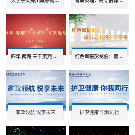
大学生实探川藏好物“黑黄金”鱼子酱
雪盖英魂，树守信仰：从夹金山小松到“红军伞”
四年 两路 三千英烈 万里通途
红色军医彭龙伯：雪山之上的生命答卷
家政领航 悦享未来
护卫健康 你我同行