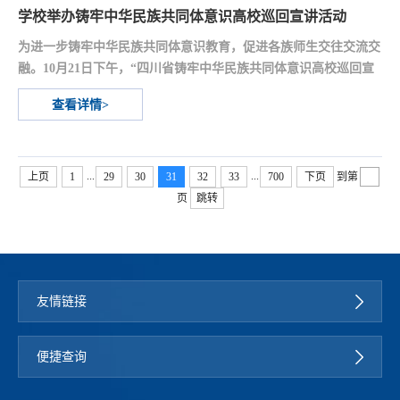
学校举办铸牢中华民族共同体意识高校巡回宣讲活动
为进一步铸牢中华民族共同体意识教育，促进各族师生交往交流交
融。10月21日下午，“四川省铸牢中华民族共同体意识高校巡回宣
讲活动”在学校经开区聚雅厅举行。本次活动特邀四川省铸牢中华
查看详情>
民族共同体意识高校巡回讲堂三年行动宣讲团成员、中共雅安市委
党校副校长、四川长征干部学院雅安夹金山分院副院长杨建学担任
主讲嘉宾。学校党委常委、宣传统战部部长、工会主席夏安琼出席
并致辞，各二级学院党组织书记、相关职能部门负责人...
...
...
上页
1
29
30
31
32
33
700
下页
到第
页
跳转
友情链接
便捷查询